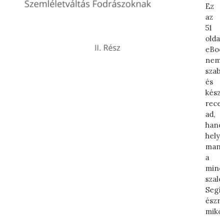
Ez
az
51
olda
eBo
ne
sza
és
kés
rec
ad,
han
hel
man
a
min
szal
Seg
ész
mik