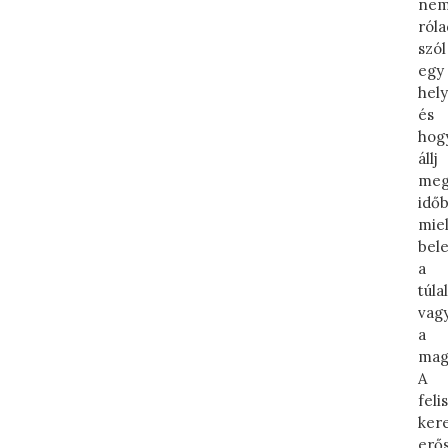
ne
róla
szól
egy
hely
és
hog
állj
me
idő
miel
bel
a
túl
vag
a
mag
A
fel
kere
erős