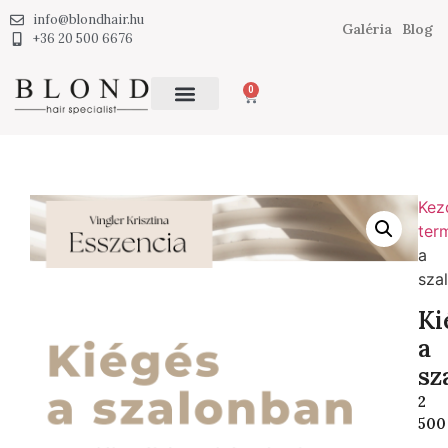
info@blondhair.hu
Galéria
Blog
+36 20 500 6676
0
Kez
ter
a
sza
Ki
a
sz
2
50