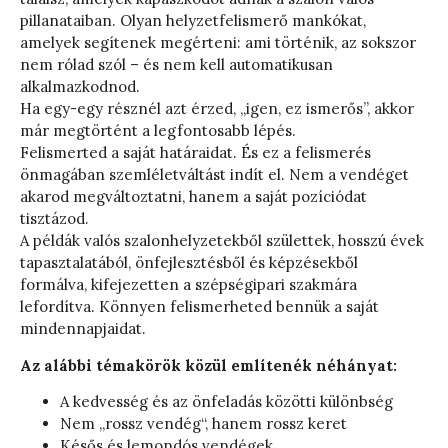
pillanataiban. Olyan helyzetfelismerő mankókat,
amelyek segítenek megérteni: ami történik, az sokszor
nem rólad szól – és nem kell automatikusan
alkalmazkodnod.
Ha egy-egy résznél azt érzed, „igen, ez ismerős”, akkor
már megtörtént a legfontosabb lépés.
Felismerted a saját határaidat. És ez a felismerés
önmagában szemléletváltást indít el. Nem a vendéget
akarod megváltoztatni, hanem a saját pozíciódat
tisztázod.
A példák valós szalonhelyzetekből születtek, hosszú évek
tapasztalatából, önfejlesztésből és képzésekből
formálva, kifejezetten a szépségipari szakmára
lefordítva. Könnyen felismerheted bennük a saját
mindennapjaidat.
Az alábbi témakörök közül említenék néhányat:
A kedvesség és az önfeladás közötti különbség
Nem „rossz vendég“, hanem rossz keret
Késős és lemondós vendégek