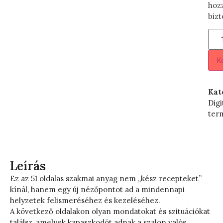
hoz
bizt
K
Kat
Digi
ter
Leírás
Ez az 51 oldalas szakmai anyag nem „kész recepteket”
kínál, hanem egy új nézőpontot ad a mindennapi
helyzetek felismeréséhez és kezeléséhez.
A következő oldalakon olyan mondatokat és szituációkat
találsz, amelyek kapaszkodót adnak a szalon valós