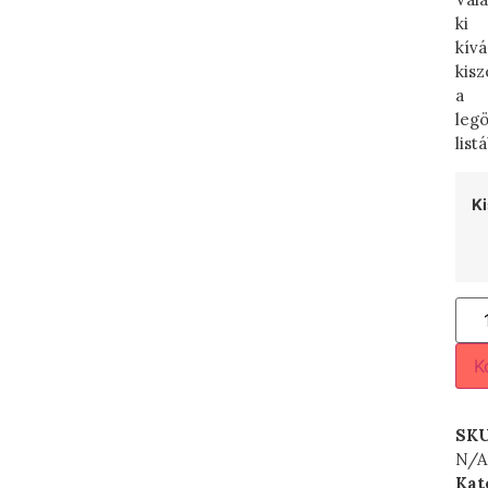
ki
kívá
kisz
a
leg
list
Ki
K
SK
N/A
Kat