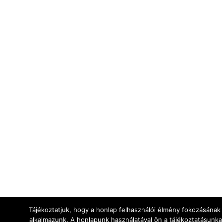
Tájékoztatjuk, hogy a honlap felhasználói élmény fokozásának
alkalmazunk. A honlapunk használatával ön a tájékoztatásunka