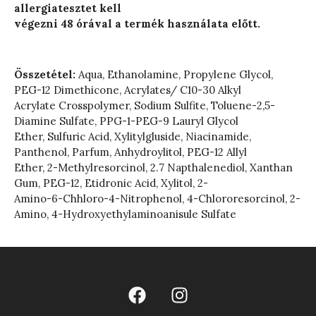
allergiatesztet kell
végezni 48 órával a termék használata előtt.
Összetétel:
Aqua, Ethanolamine, Propylene Glycol,
PEG-12 Dimethicone, Acrylates/ C10-30 Alkyl
Acrylate Crosspolymer, Sodium Sulfite, Toluene-2,5-
Diamine Sulfate, PPG-1-PEG-9 Lauryl Glycol
Ether, Sulfuric Acid, Xylitylgluside, Niacinamide,
Panthenol, Parfum, Anhydroylitol, PEG-12 Allyl
Ether, 2-Methylresorcinol, 2.7 Napthalenediol, Xanthan
Gum, PEG-12, Etidronic Acid, Xylitol, 2-
Amino-6-Chhloro-4-Nitrophenol, 4-Chlororesorcinol, 2-
Amino, 4-Hydroxyethylaminoanisule Sulfate