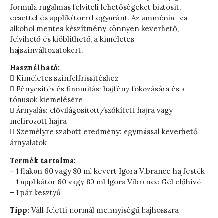
formula rugalmas felviteli lehetőségeket biztosít,
ecsettel és applikátorral egyaránt. Az ammónia- és
alkohol mentes készítmény könnyen keverhető,
felvihető és kiöblíthető, a kíméletes
hajszínváltozatokért.
Használható:
 Kíméletes színfelfrissítéshez
 Fényesítés és finomítás: hajfény fokozására és a
tónusok kiemelésére
 Árnyalás: elővilágosított/szőkített hajra vagy
melírozott hajra
 Személyre szabott eredmény: egymással keverhető
árnyalatok
Termék tartalma:
– 1 flakon 60 vagy 80 ml kevert Igora Vibrance hajfesték
– 1 applikátor 60 vagy 80 ml Igora Vibrance Gél előhívó
– 1 pár kesztyű
Tipp:
Váll feletti normál mennyiségű hajhosszra