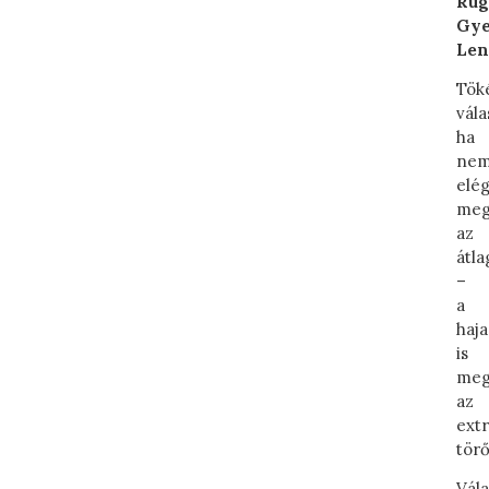
Rug
Gye
Len
Tök
vála
ha
ne
elég
me
az
átla
–
a
haj
is
meg
az
ext
törő
Vál