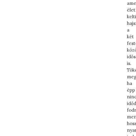
ame
élet
kelt
haj
a
két
fest
közö
idő
is.
Tök
meg
ha
épp
nin
idő
fod
men
hos
nyar