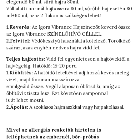
elegendő 60 ml, sűrű hajra 80ml.
Váll alatti normál hajhosszra 80 ml, sűrűbb haj esetén 80
ml+60 ml, azaz 2 flakon is szükséges lehet!
1.Keverés:
Az Igora Vibrance Hajszínezőt keverd össze
az Igora Vibrance SZÍNELŐHÍVÓ GÉLLEL.
2.Felvitel:
Védőkesztyű használata kötelező. Törölköző
száraz, azaz enyhén nedves hajra vidd fel.
Teljes hajfestés:
Vidd fel egyenletesen a hajtövektől a
hajvégekig. Hatóidő: 15-20 perc.
1.Kiöblítés:
A hatóidő leteltével adj hozzá kevés meleg
vizet, majd finoman masszírozva
emulgeáld össze. Végül alaposan öblítsd ki, amíg az
öblítővíz tiszta lesz. Ezt követően samponnal
is át lehet mosni.
2.Ápolás:
A szokásos hajmaszkkal vagy hajpakolással.
Mivel az allergiás reakciók hirtelen is
felléphetnek az embernél, bőr-próbás