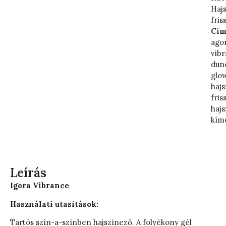
Haj
fris
Cím
ago
vib
dun
glo
hajs
fris
haj
kím
Leírás
Igora Vibrance
Használati utasítások:
Tartós szín-a-színben hajszínező. A folyékony gél