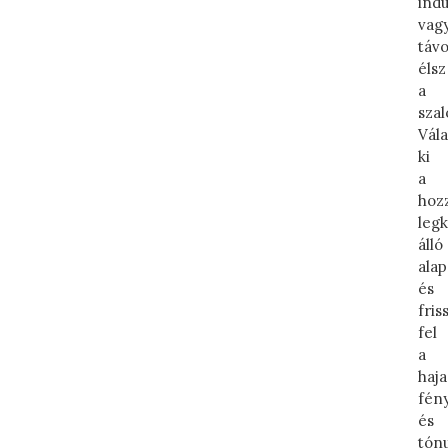
indu
vag
távo
élsz
a
szal
Vál
ki
a
hoz
leg
álló
alap
és
fris
fel
a
haj
fén
és
tón