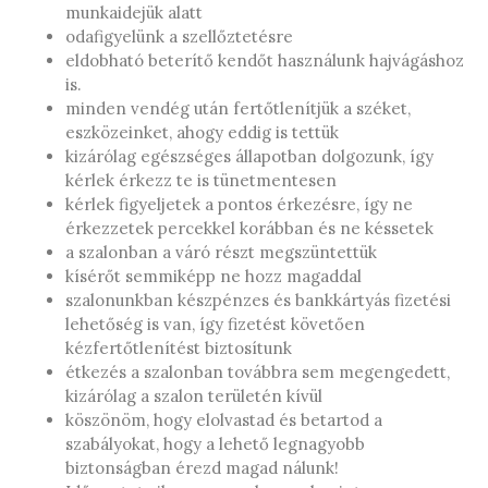
munkaidejük alatt
odafigyelünk a szellőztetésre
eldobható beterítő kendőt használunk hajvágáshoz
is.
minden vendég után fertőtlenítjük a széket,
eszközeinket, ahogy eddig is tettük
kizárólag egészséges állapotban dolgozunk, így
kérlek érkezz te is tünetmentesen
kérlek figyeljetek a pontos érkezésre, így ne
érkezzetek percekkel korábban és ne késsetek
a szalonban a váró részt megszüntettük
kísérőt semmiképp ne hozz magaddal
szalonunkban készpénzes és bankkártyás fizetési
lehetőség is van, így fizetést követően
kézfertőtlenítést biztosítunk
étkezés a szalonban továbbra sem megengedett,
kizárólag a szalon területén kívül
köszönöm, hogy elolvastad és betartod a
szabályokat, hogy a lehető legnagyobb
biztonságban érezd magad nálunk!