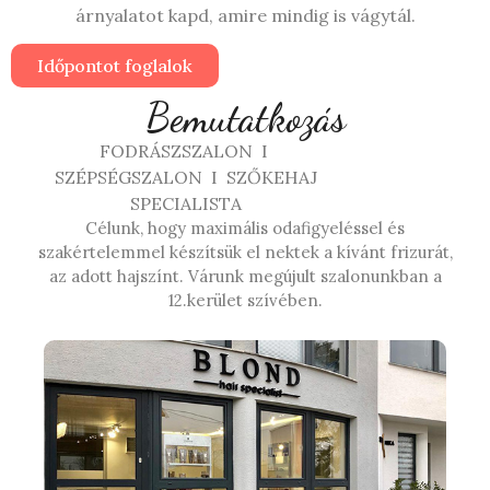
árnyalatot kapd, amire mindig is vágytál.
Időpontot foglalok
Bemutatkozás
FODRÁSZSZALON I
SZÉPSÉGSZALON I SZŐKEHAJ
SPECIALISTA
Célunk, hogy maximális odafigyeléssel és
szakértelemmel készítsük el nektek a kívánt frizurát,
az adott hajszínt. Várunk megújult szalonunkban a
12.kerület szívében.