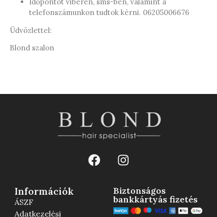
Időpontot viberen, sms-ben, valamint a
telefonszámunkon tudtok kérni. 06205006676
Üdvözlettel:
Blond szalon
Információk
Biztonságos
bankkártyás fizetés
ÁSZF
Adatkezelési