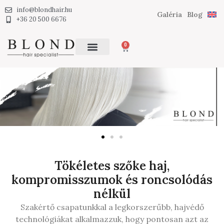
info@blondhair.hu
Galéria
Blog
+36 20 500 6676
0
Tökéletes szőke haj,
kompromisszumok és roncsolódás
nélkül
Szakértő csapatunkkal a legkorszerűbb, hajvédő
technológiákat alkalmazzuk, hogy pontosan azt az