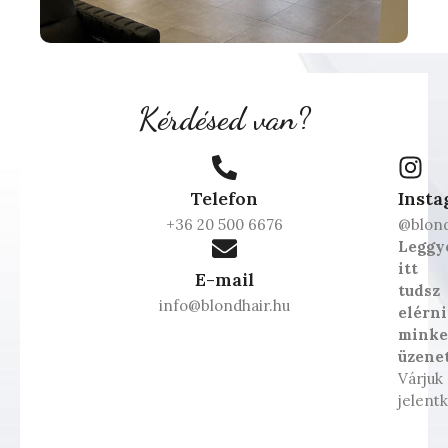
Kérdésed van?
Telefon
Inst
+36 20 500 6676
@blond
Leggy
itt
E-mail
tudsz
info@blondhair.hu
elérni
minke
üzene
Várjuk
jelent